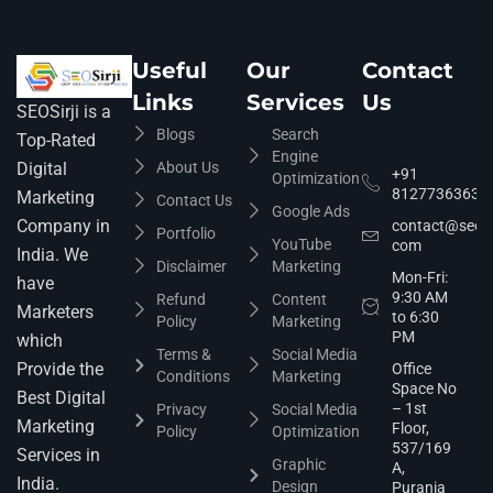
Useful
Our
Contact
Links
Services
Us
SEOSirji is a
Blogs
Search
Top-Rated
Engine
About Us
Digital
+91
Optimization
8127736363
Marketing
Contact Us
Google Ads
Company in
contact@seosir
Portfolio
YouTube
com
India. We
Disclaimer
Marketing
Mon-Fri:
have
9:30 AM
Refund
Content
Marketers
to 6:30
Policy
Marketing
PM
which
Terms &
Social Media
Provide the
Office
Conditions
Marketing
Space No
Best Digital
– 1st
Privacy
Social Media
Marketing
Floor,
Policy
Optimization
537/169
Services in
Graphic
A,
India.
Design
Purania